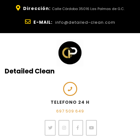
Dirección:
Calle Córdoba 35016 Las Palmas de G.C.
E-MAIL:
info@detailed-clean.com
Detailed Clean
TELEFONO 24 H
697 509 649