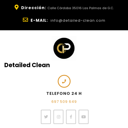
Dirección:
Calle Córdoba 35016 Las Palmas de G.C.
E-MAIL:
info@detailed-clean.com
Detailed Clean
TELEFONO 24 H
697 509 649