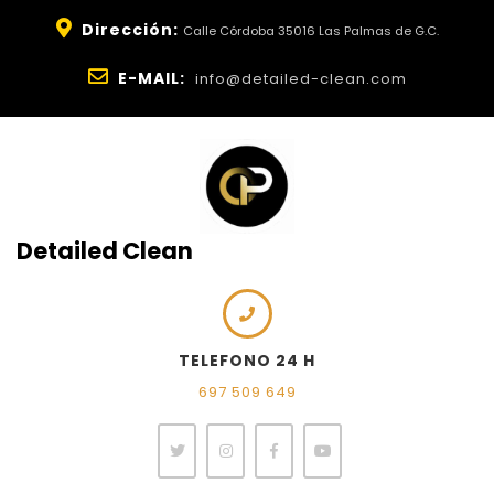
Dirección:
Calle Córdoba 35016 Las Palmas de G.C.
E-MAIL:
info@detailed-clean.com
Detailed Clean
TELEFONO 24 H
697 509 649