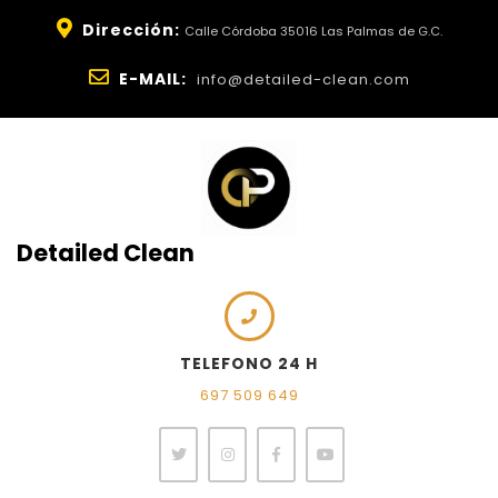
Dirección:
Calle Córdoba 35016 Las Palmas de G.C.
E-MAIL:
info@detailed-clean.com
Detailed Clean
TELEFONO 24 H
697 509 649