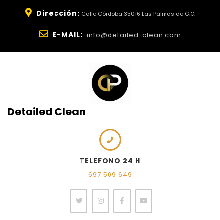
Dirección:
Calle Córdoba 35016 Las Palmas de G.C.
E-MAIL:
info@detailed-clean.com
Detailed Clean
TELEFONO 24 H
697 509 649