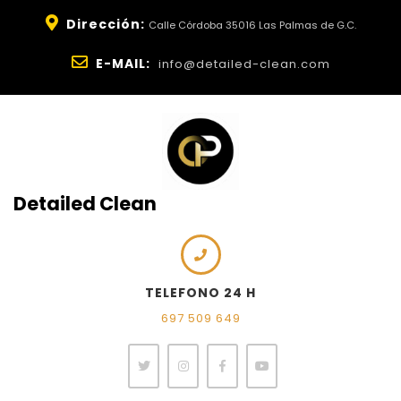
Dirección:
Calle Córdoba 35016 Las Palmas de G.C.
E-MAIL:
info@detailed-clean.com
Detailed Clean
TELEFONO 24 H
697 509 649