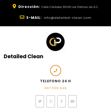
Dirección:
Calle Córdoba 35016 Las Palmas de G.C.
E-MAIL:
info@detailed-clean.com
Detailed Clean
TELEFONO 24 H
697 509 649